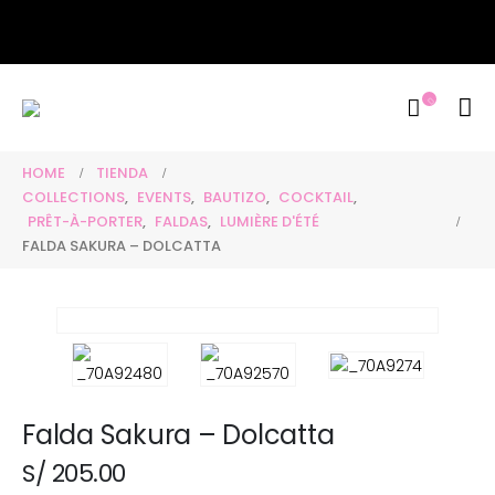
Free Delivery por compras igu
HOME
TIENDA
COLLECTIONS
,
EVENTS
,
BAUTIZO
,
COCKTAIL
,
PRÊT-À-PORTER
,
FALDAS
,
LUMIÈRE D'ÉTÉ
FALDA SAKURA – DOLCATTA
Falda Sakura – Dolcatta
S/
205.00