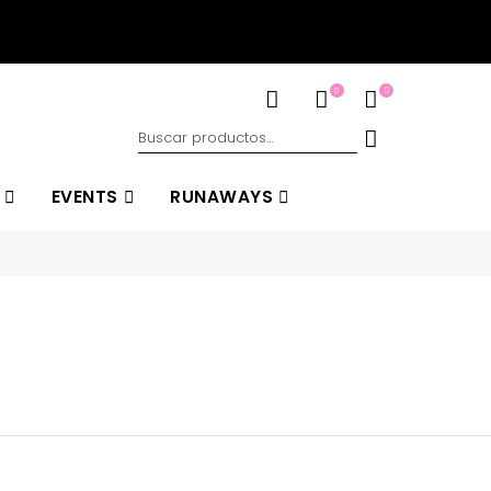
es a S/200.00
0
EVENTS
RUNAWAYS
ers Lake
Off White