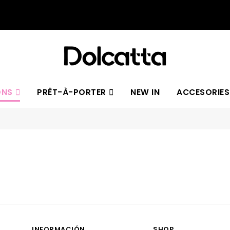
y por compras iguales o mayor
ONS
PRÊT-À-PORTER
NEW IN
ACCESORIES
Bad Habits
Five Flow
INFORMACIÓN
SHOP