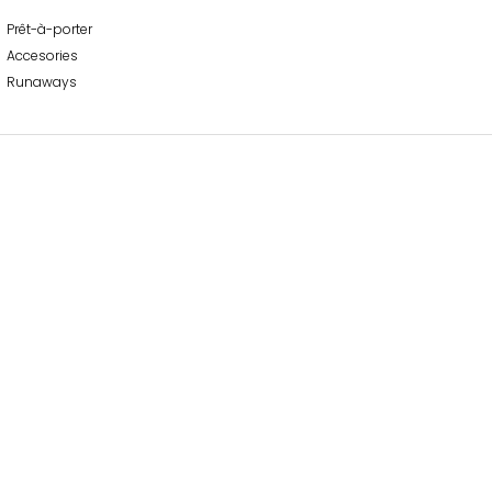
Prêt-à-porter
Accesories
Runaways