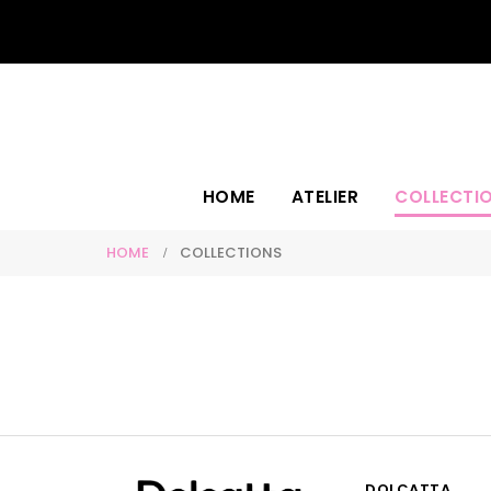
Free Deliver
HOME
ATELIER
COLLECTI
HOME
COLLECTIONS
Brides
Sombre Di Luce
DOLCATTA