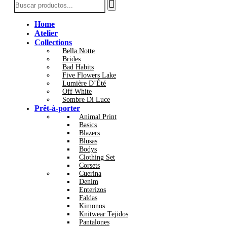
Home
Atelier
Collections
Bella Notte
Brides
Bad Habits
Five Flowers Lake
Lumière D’Été
Off White
Sombre Di Luce
Prêt-à-porter
Animal Print
Basics
Blazers
Blusas
Bodys
Clothing Set
Corsets
Cuerina
Denim
Enterizos
Faldas
Kimonos
Knitwear Tejidos
Pantalones