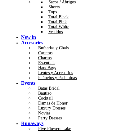
Sacos / Abrigos
Shorts
Tops
Total Black
Total Pink
Total White
Vestidos
New in
Accesories
Bufandas y Chals
Carteras
Charms
Essentials
HandBags
Lentes y Accesorios
Pañuelos y Pashminas
Events
Batas Bridal
Bautizo
Cocktail
Damas de Honor
Luxury Dresses
Novias
Party Dresses
Runaways
Five Flowers Lake