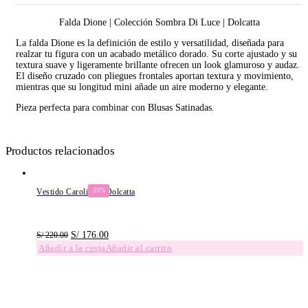
Falda Dione | Colección Sombra Di Luce | Dolcatta
La falda Dione es la definición de estilo y versatilidad, diseñada para
realzar tu figura con un acabado metálico dorado. Su corte ajustado y su
textura suave y ligeramente brillante ofrecen un look glamuroso y audaz.
El diseño cruzado con pliegues frontales aportan textura y movimiento,
mientras que su longitud mini añade un aire moderno y elegante.
Pieza perfecta para combinar con Blusas Satinadas.
Productos relacionados
Vestido Caroline – Dolcatta
-20%
El
El
S/
176.00
S/
220.00
precio
precio
Añadir al carrito
original
actual
era:
es:
S/ 220.00.
S/ 176.00.