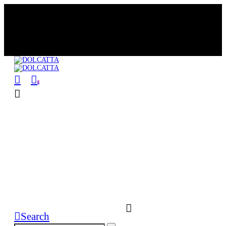
Free Delivery por compras iguales o
mayores a S/200.00
0
Search