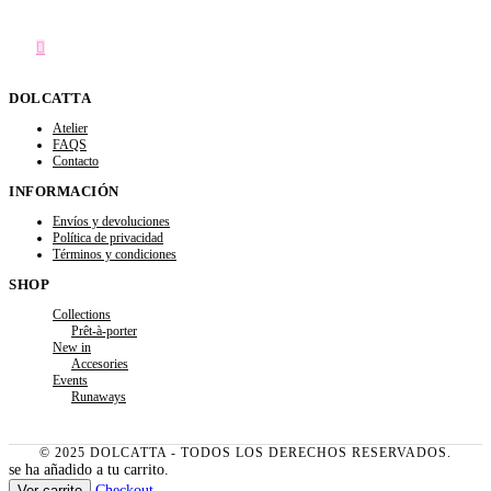
DOLCATTA
Atelier
FAQS
Contacto
INFORMACIÓN
Envíos y devoluciones
Política de privacidad
Términos y condiciones
SHOP
Collections
Prêt-à-porter
New in
Accesories
Events
Runaways
© 2025 DOLCATTA - TODOS LOS DERECHOS RESERVADOS.
se ha añadido a tu carrito.
Ver carrito
Checkout