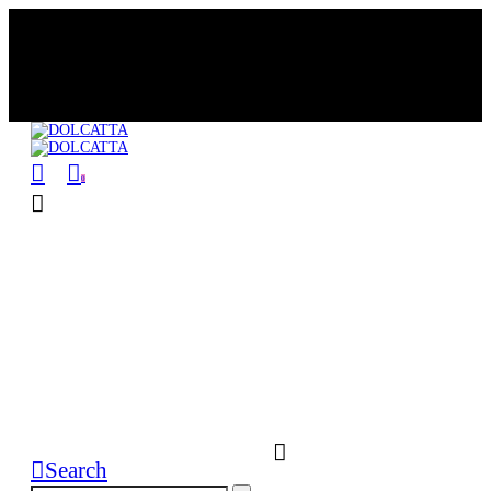
Free Delivery por compras iguales o
mayores a S/200.00
0
Search