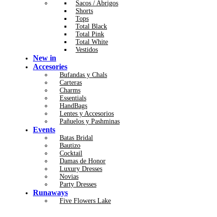
Sacos / Abrigos
Shorts
Tops
Total Black
Total Pink
Total White
Vestidos
New in
Accesories
Bufandas y Chals
Carteras
Charms
Essentials
HandBags
Lentes y Accesorios
Pañuelos y Pashminas
Events
Batas Bridal
Bautizo
Cocktail
Damas de Honor
Luxury Dresses
Novias
Party Dresses
Runaways
Five Flowers Lake