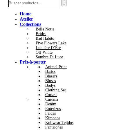
Home
Atelier
Collections
Bella Notte
Brides
Bad Habits
Five Flowers Lake
Lumière D’Été
Off White
Sombre Di Luce
Prêt-à-porter
Animal Print
Basics
Blazers
Blusas
Bodys
Clothing Set
Corsets
Cuerina
Denim
Enterizos
Faldas
Kimonos
Knitwear Tejidos
Pantalones